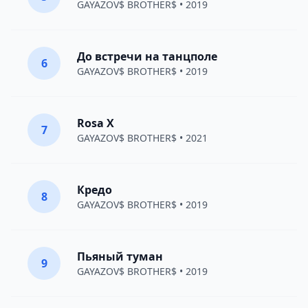
GAYAZOV$ BROTHER$
• 2019
До встречи на танцполе
6
GAYAZOV$ BROTHER$
• 2019
Rosa X
7
GAYAZOV$ BROTHER$
• 2021
Кредо
8
GAYAZOV$ BROTHER$
• 2019
Пьяный туман
9
GAYAZOV$ BROTHER$
• 2019