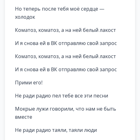
Но теперь после тебя моё сердце —
холодок
Коматоз, коматоз, а на ней белый лакост
И я снова ей в ВК отправляю свой запрос
Коматоз, коматоз, а на ней белый лакост
И я снова ей в ВК отправляю свой запрос
Прими его!
Не ради радио пел тебе все эти песни
Мокрые лужи говорили, что нам не быть
вместе
Не ради радио таяли, таяли люди