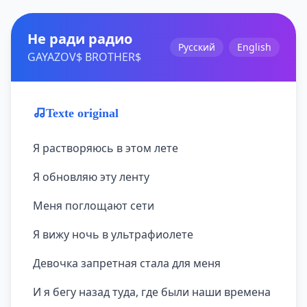
Не ради радио
Русский
English
GAYAZOV$ BROTHER$
Texte original
Я растворяюсь в этом лете
Я обновляю эту ленту
Меня поглощают сети
Я вижу ночь в ультрафиолете
Девочка запретная стала для меня
И я бегу назад туда, где были наши времена