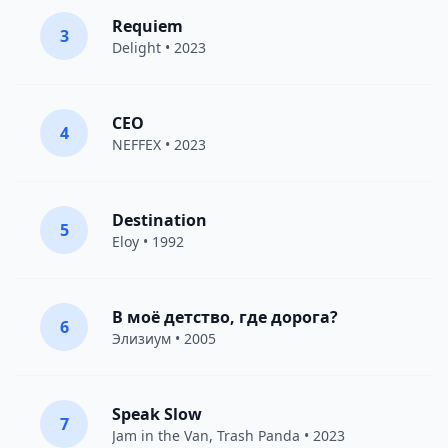
Requiem
3
Delight
• 2023
CEO
4
NEFFEX
• 2023
Destination
5
Eloy
• 1992
В моё детство, где дорога?
6
Элизиум
• 2005
Speak Slow
7
Jam in the Van
, Trash Panda • 2023