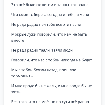
Это всё было сюжетом и танцы, как волна
Что смоет с берега сегодня и тебя, и меня
Не ради радио пел тебе все эти песни
Мокрые лужи говорили, что нам не быть
вместе
Не ради радио таяли, таяли люди
Говорили, что нас с тобой никогда не будет
Мы с тобой бежим назад, прошлое
тормошить
И мне вроде бы не жаль, и мне вроде бы не
жить
Без того, что не моё, но по сути всё равно