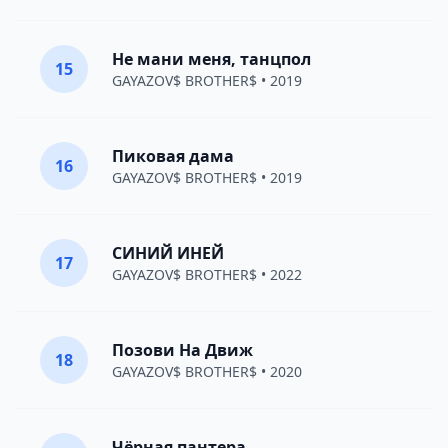
Не мани меня, танцпол
15
GAYAZOV$ BROTHER$
• 2019
Пиковая дама
16
GAYAZOV$ BROTHER$
• 2019
СИНИЙ ИНЕЙ
17
GAYAZOV$ BROTHER$
• 2022
Позови На Движ
18
GAYAZOV$ BROTHER$
• 2020
Чёрная пантера