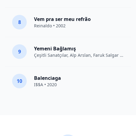
Vem pra ser meu refrão
8
Reinaldo • 2002
Yemeni Bağlamış
9
Çeşitli Sanatçılar
, Alp Arslan, Faruk Salgar • 2012
Balenciaga
10
I$$A • 2020