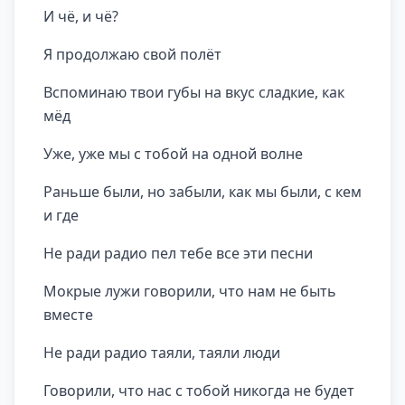
И чё, и чё?
Я продолжаю свой полёт
Вспоминаю твои губы на вкус сладкие, как
мёд
Уже, уже мы с тобой на одной волне
Раньше были, но забыли, как мы были, с кем
и где
Не ради радио пел тебе все эти песни
Мокрые лужи говорили, что нам не быть
вместе
Не ради радио таяли, таяли люди
Говорили, что нас с тобой никогда не будет