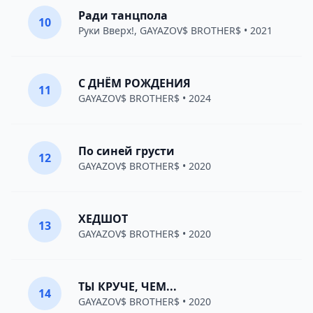
Ради танцпола
10
Руки Вверх!
,
GAYAZOV$ BROTHER$
• 2021
С ДНЁМ РОЖДЕНИЯ
11
GAYAZOV$ BROTHER$
• 2024
По синей грусти
12
GAYAZOV$ BROTHER$
• 2020
ХЕДШОТ
13
GAYAZOV$ BROTHER$
• 2020
ТЫ КРУЧЕ, ЧЕМ...
14
GAYAZOV$ BROTHER$
• 2020