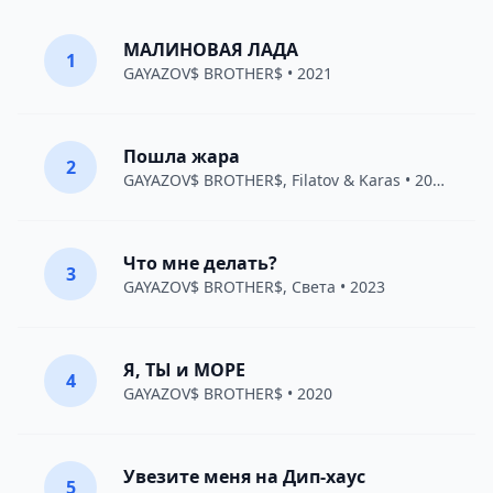
МАЛИНОВАЯ ЛАДА
1
GAYAZOV$ BROTHER$
• 2021
Пошла жара
2
GAYAZOV$ BROTHER$
,
Filatov & Karas
• 2021
Что мне делать?
3
GAYAZOV$ BROTHER$
,
Света
• 2023
Я, ТЫ и МОРЕ
4
GAYAZOV$ BROTHER$
• 2020
Увезите меня на Дип-хаус
5