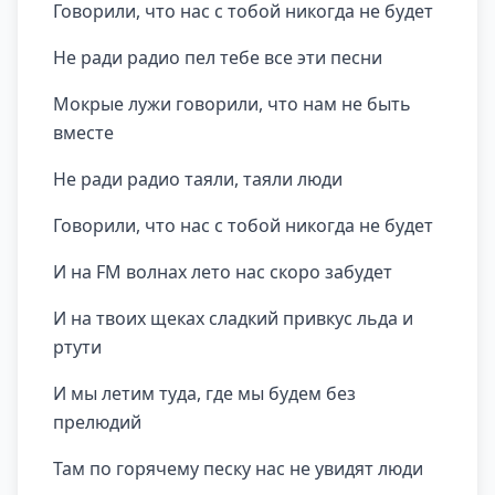
Говорили, что нас с тобой никогда не будет
Не ради радио пел тебе все эти песни
Мокрые лужи говорили, что нам не быть
вместе
Не ради радио таяли, таяли люди
Говорили, что нас с тобой никогда не будет
И на FM волнах лето нас скоро забудет
И на твоих щеках сладкий привкус льда и
ртути
И мы летим туда, где мы будем без
прелюдий
Там по горячему песку нас не увидят люди