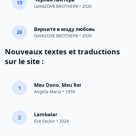
19
GAYAZOV$ BROTHER$
• 2020
Верните в моду любовь
20
GAYAZOV$ BROTHER$
• 2020
Nouveaux textes et traductions
sur le site :
Meu Dono, Meu Rei
1
Angela Maria • 1956
Lambalar
2
Ece Seçkin
• 2024