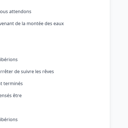
ous attendons
venant de la montée des eaux
libérions
rrêter de suivre les rêves
nt terminés
ensés être
libérions