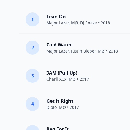
Lean On
1
Major Lazer
,
MØ
,
DJ Snake
• 2018
Cold Water
2
Major Lazer
,
Justin Bieber
,
MØ
• 2018
3AM (Pull Up)
3
Charli XCX
,
MØ
• 2017
Get It Right
4
Diplo
,
MØ
• 2017
Beg For It