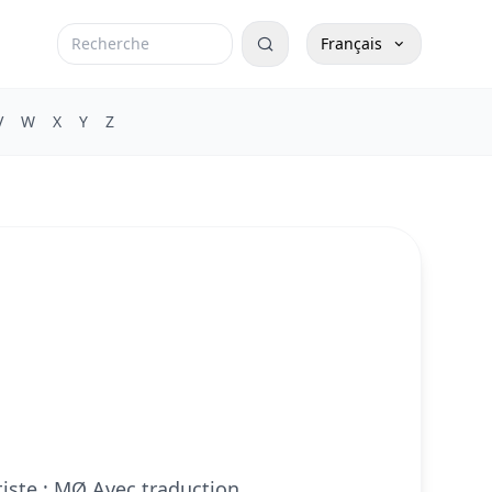
Français
V
W
X
Y
Z
rtiste : MØ Avec traduction