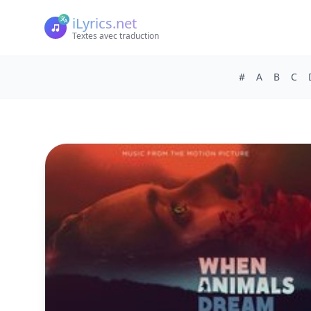
iLyrics.net
Textes avec traduction
#
A
B
C