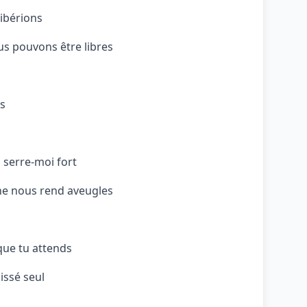
libérions
us pouvons être libres
as
 serre-moi fort
he nous rend aveugles
 que tu attends
issé seul