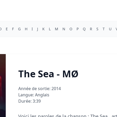
D
E
F
G
H
I
J
K
L
M
N
O
P
Q
R
S
T
U
The Sea - MØ
Année de sortie: 2014
Langue: Anglais
Durée: 3:39
Voici les paroles de la chanson : The Sea , a