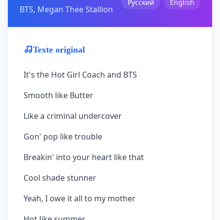
Русский
English
BTS, Megan Thee Stallion
Texte original
It's the Hot Girl Coach and BTS
Smooth like Butter
Like a criminal undercover
Gon' pop like trouble
Breakin' into your heart like that
Cool shade stunner
Yeah, I owe it all to my mother
Hot like summer