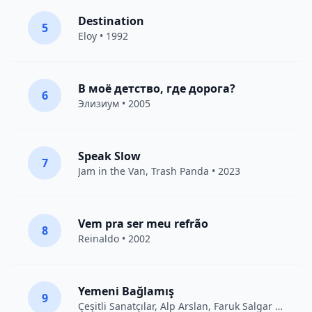
Destination
5
Eloy
• 1992
В моё детство, где дорога?
6
Элизиум
• 2005
Speak Slow
7
Jam in the Van
, Trash Panda • 2023
Vem pra ser meu refrão
8
Reinaldo • 2002
Yemeni Bağlamış
9
Çeşitli Sanatçılar
, Alp Arslan, Faruk Salgar • 2012