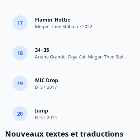
Flamin’ Hottie
17
Megan Thee Stallion
• 2022
34+35
18
Ariana Grande
,
Doja Cat
,
Megan Thee Stallion
• 2
MIC Drop
19
BTS
• 2017
Jump
20
BTS
• 2014
Nouveaux textes et traductions