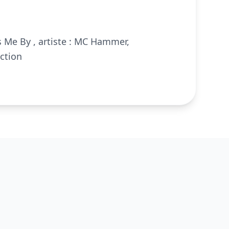
s Me By , artiste : MC Hammer,
ction