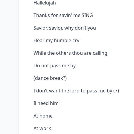
Hallelujah
Thanks for savin' me SING
Savior, savior, why don’t you
Hear my humble cry
While the others thou are calling
Do not pass me by
(dance break?)
I don’t want the lord to pass me by (7)
Ii need him
At home
At work