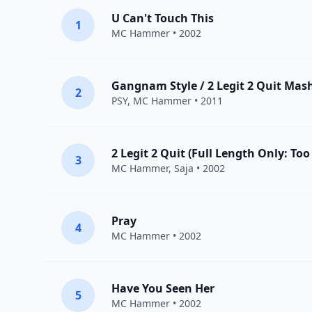
U Can't Touch This
1
MC Hammer
• 2002
Gangnam Style / 2 Legit 2 Quit Mas
2
PSY
,
MC Hammer
• 2011
2 Legit 2 Quit (Full Length Only: Too
3
MC Hammer
,
Saja
• 2002
Pray
4
MC Hammer
• 2002
Have You Seen Her
5
MC Hammer
• 2002