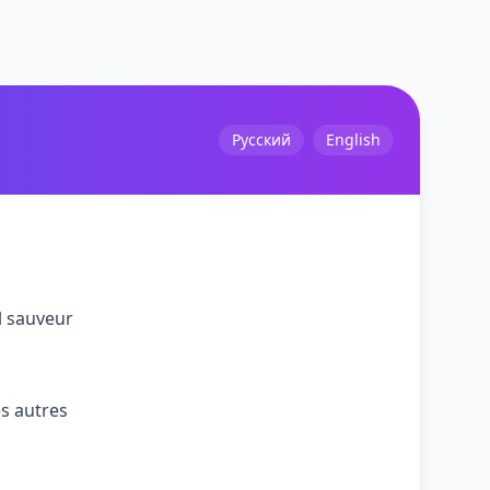
Русский
English
l sauveur
es autres