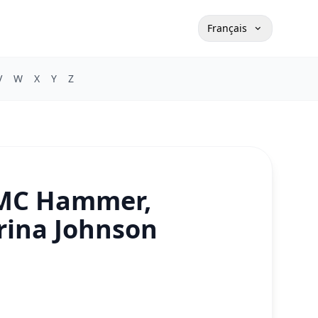
Français
V
W
X
Y
Z
 MC Hammer,
rina Johnson