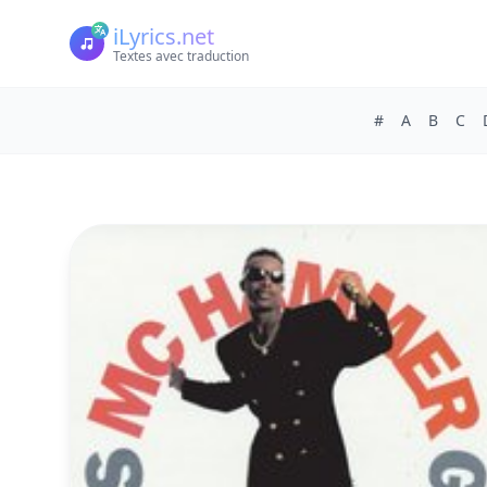
iLyrics.net
Textes avec traduction
#
A
B
C