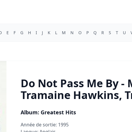
D
E
F
G
H
I
J
K
L
M
N
O
P
Q
R
S
T
U
Do Not Pass Me By -
Tramaine Hawkins, T
Album: Greatest Hits
Année de sortie: 1995
Langue: Anglais