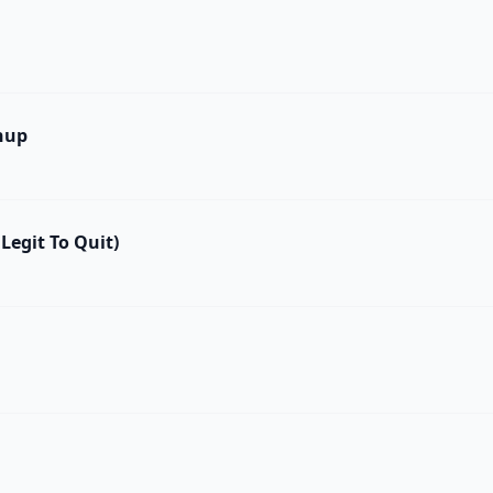
hup
 Legit To Quit)