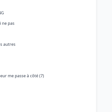
NG
i ne pas
es autres
neur me passe à côté (7)