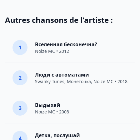
Autres chansons de l'artiste :
Вселенная бесконечна?
1
Noize MC
• 2012
Люди с автоматами
2
Swanky Tunes
,
Монеточка
,
Noize MC
• 2018
Выдыхай
3
Noize MC
• 2008
Детка, послушай
4