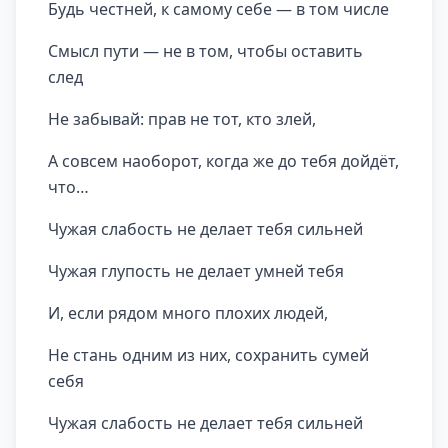
Будь честней, к самому себе — в том числе
Смысл пути — не в том, чтобы оставить
след
Не забывай: прав не тот, кто злей,
А совсем наоборот, когда же до тебя дойдёт,
что…
Чужая слабость не делает тебя сильней
Чужая глупость не делает умней тебя
И, если рядом много плохих людей,
Не стань одним из них, сохранить сумей
себя
Чужая слабость не делает тебя сильней