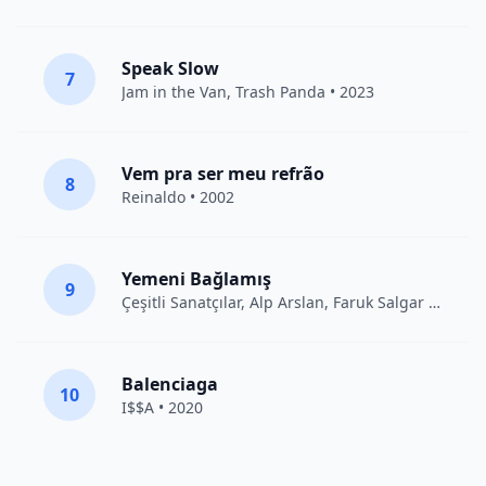
Speak Slow
7
Jam in the Van
, Trash Panda • 2023
Vem pra ser meu refrão
8
Reinaldo • 2002
Yemeni Bağlamış
9
Çeşitli Sanatçılar
, Alp Arslan, Faruk Salgar • 2012
Balenciaga
10
I$$A • 2020