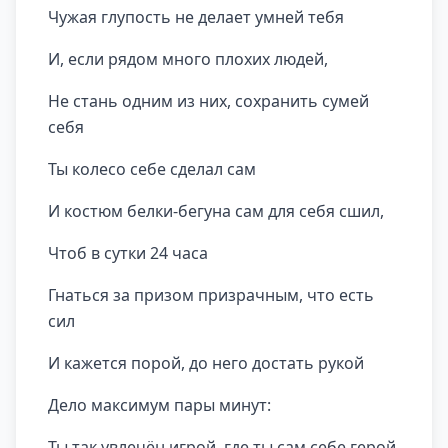
Чужая глупость не делает умней тебя
И, если рядом много плохих людей,
Не стань одним из них, сохранить сумей
себя
Ты колесо себе сделал сам
И костюм белки-бегуна сам для себя сшил,
Чтоб в сутки 24 часа
Гнаться за призом призрачным, что есть
сил
И кажется порой, до него достать рукой
Дело максимум пары минут:
Ты так увлечён игрой, где ты сам себе герой