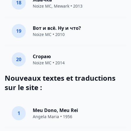
18
Noize MC
,
Mewark
• 2013
Вот и всё. Ну и что?
19
Noize MC
• 2010
Сгораю
20
Noize MC
• 2014
Nouveaux textes et traductions
sur le site :
Meu Dono, Meu Rei
1
Angela Maria • 1956