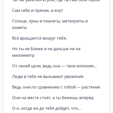
Сам себе и пряник, и кнут
Солнце, луны и планеты, метеориты и
кометы
Всё вращается вокруг тебя,
Но ты не ближе и не дальше ни на
миллиметр
От своей цели, ведь она — твоя иллюзия…
Люди в тебе не вызывают уважения
Ведь они по сравнению с тобой — растения
Они на месте стоят, а ты бежишь вперёд
О-о, когда же до тебя дойдёт, что…