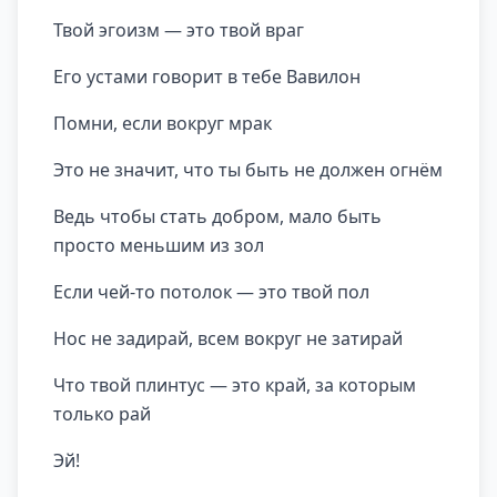
Твой эгоизм — это твой враг
Его устами говорит в тебе Вавилон
Помни, если вокруг мрак
Это не значит, что ты быть не должен огнём
Ведь чтобы стать добром, мало быть
просто меньшим из зол
Если чей-то потолок — это твой пол
Нос не задирай, всем вокруг не затирай
Что твой плинтус — это край, за которым
только рай
Эй!