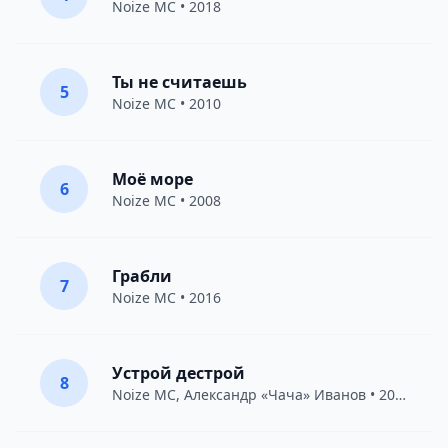
Noize MC
• 2018
Ты не считаешь
5
Noize MC
• 2010
Моё море
6
Noize MC
• 2008
Грабли
7
Noize MC
• 2016
Устрой дестрой
8
Noize MC
,
Александр «Чача» Иванов
• 2010