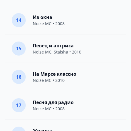
Из окна
14
Noize MC
• 2008
Певец и актриса
15
Noize MC
,
Staisha
• 2010
На Марсе классно
16
Noize MC
• 2010
Песня для радио
17
Noize MC
• 2008
Жвачка