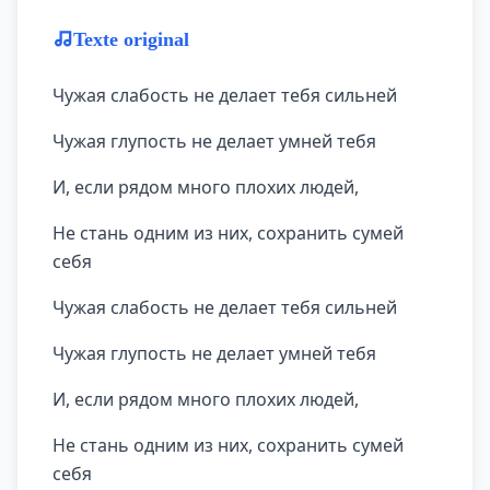
Texte original
Чужая слабость не делает тебя сильней
Чужая глупость не делает умней тебя
И, если рядом много плохих людей,
Не стань одним из них, сохранить сумей
себя
Чужая слабость не делает тебя сильней
Чужая глупость не делает умней тебя
И, если рядом много плохих людей,
Не стань одним из них, сохранить сумей
себя